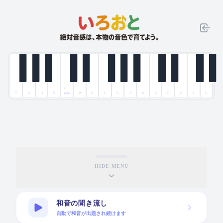
C
F
G
A
B
D
E
F
G
A
B
C
D
E
F
G
MID
1
2
3
4
5
6
7
8
9
10
11
12
13
14
HIDE MENU
和音の聞き流し
自動で和音が出題され続けます